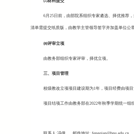
㈢
材料提交
6月25日前，由部院系组织专家遴选、择优推荐
清单需提交纸质版，由教学主管领导签字并加盖单位公
㈣
评审立项
由教务部组织专家评审，择优立项。
三、项目管理
校级教改立项项目建设期为1年，项目经费由项目
项目结项工作由教务部在2022年秋季学期统一
联系人
:
冯倩
邮件地址
:
fengqian@bnu.edu.cn