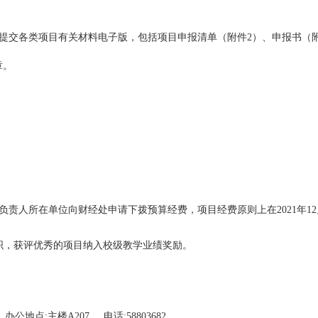
，提交各类项目有关材料电子版，包括项目申报清单（附件2）、申报书（
章。
负责人所在单位向财经处申请下拨预算经费，项目经费原则上在2021年1
组织，获评优秀的项目纳入校级教学业绩奖励。
办公地点
:
主楼
A207
电话
:58803682