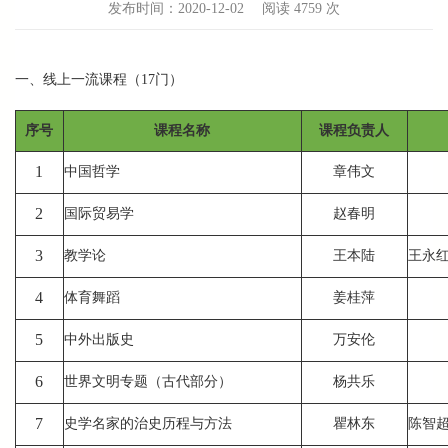
发布时间：2020-12-02
阅读
4759 次
一、线上一流课程（17门）
序号
课程名称
课程负责人
1
中国哲学
章伟文
2
国际贸易学
赵春明
3
教学论
王本陆
王永
4
体育舞蹈
姜桂萍
5
中外出版史
万安伦
6
世界文明专题（古代部分）
杨共乐
7
史学名家的治史历程与方法
瞿林东
陈智