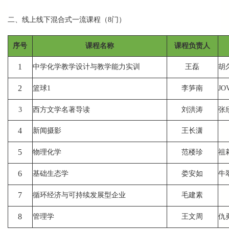
二、线上线下混合式一流课程（8门）
序号
课程名称
课程负责人
1
中学化学教学设计与教学能力实训
王磊
胡
2
篮球1
李笋南
J
3
西方文学名著导读
刘洪涛
张
4
新闻摄影
王长潇
5
物理化学
范楼珍
祖
6
基础生态学
娄安如
牛
7
循环经济与可持续发展型企业
毛建素
8
管理学
王文周
仇