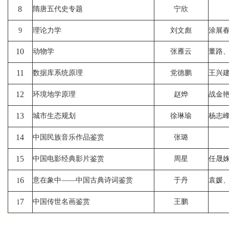
8
隋唐五代史专题
宁欣
9
理论力学
刘文彪
涂展
10
动物学
张雁云
董路
11
数据库系统原理
党德鹏
王兴
12
环境地学原理
赵烨
战金
13
城市生态规划
徐琳瑜
杨志峰、
14
中国民族音乐作品鉴赏
张璐
15
中国电影经典影片鉴赏
周星
任晟
6
意在象中——中国古典诗词鉴赏
于丹
袁媛
1
7
中国传世名画鉴赏
王鹏
1