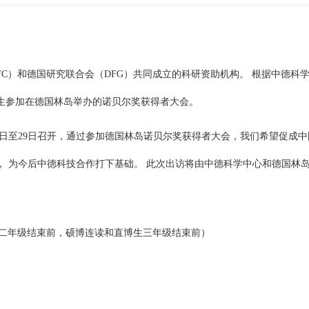
FC）和德国研究联合会（DFG）共同成立的科研资助机构。 根据中德
生参加在德国林岛举办的诺贝尔奖获得者大会。
月 25日至29日召开，通过参加德国林岛诺贝尔奖获得者大会，我们希望促
， 为今后中德科技合作打下基础。 此次出访将由中德科学中心和德国林
士二年级结束前，硕博连读和直博生三年级结束前）